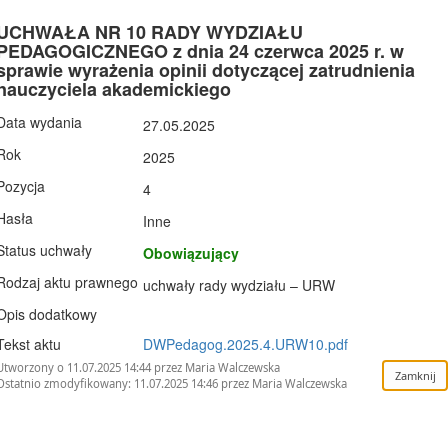
UCHWAŁA NR 10 RADY WYDZIAŁU
PEDAGOGICZNEGO z dnia 24 czerwca 2025 r. w
sprawie wyrażenia opinii dotyczącej zatrudnienia
nauczyciela akademickiego
Data wydania
27.05.2025
Rok
2025
Pozycja
4
Hasła
Inne
Status uchwały
Obowiązujący
Rodzaj aktu prawnego
uchwały rady wydziału – URW
Opis dodatkowy
Tekst aktu
DWPedagog.2025.4.URW10.pdf
Utworzony o 11.07.2025 14:44 przez Maria Walczewska
Ostatnio zmodyfikowany: 11.07.2025 14:46 przez Maria Walczewska