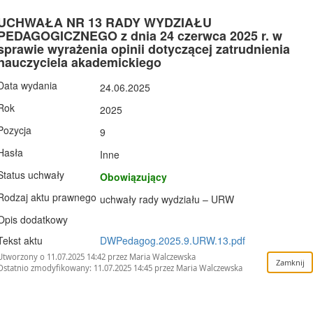
UCHWAŁA NR 13 RADY WYDZIAŁU
PEDAGOGICZNEGO z dnia 24 czerwca 2025 r. w
sprawie wyrażenia opinii dotyczącej zatrudnienia
nauczyciela akademickiego
Data wydania
24.06.2025
Rok
2025
Pozycja
9
Hasła
Inne
Status uchwały
Obowiązujący
Rodzaj aktu prawnego
uchwały rady wydziału – URW
Opis dodatkowy
Tekst aktu
DWPedagog.2025.9.URW.13.pdf
Utworzony o 11.07.2025 14:42 przez Maria Walczewska
Ostatnio zmodyfikowany: 11.07.2025 14:45 przez Maria Walczewska