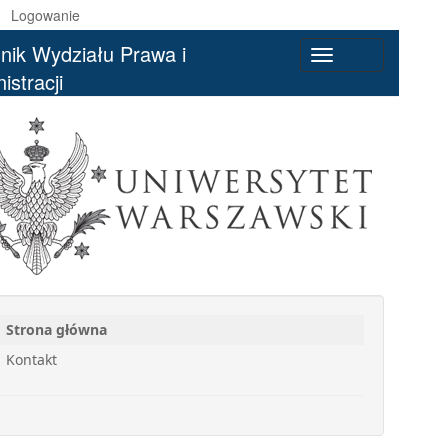
Logowanie
nik Wydziału Prawa i
Toggle
istracji
navigation
Strona główna
Kontakt