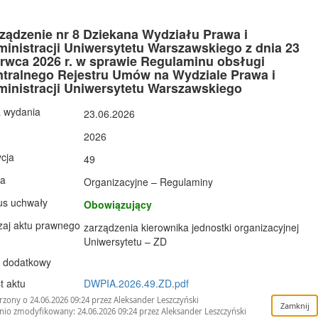
ządzenie nr 8 Dziekana Wydziału Prawa i
inistracji Uniwersytetu Warszawskiego z dnia 23
rwca 2026 r. w sprawie Regulaminu obsługi
tralnego Rejestru Umów na Wydziale Prawa i
inistracji Uniwersytetu Warszawskiego
 wydania
23.06.2026
2026
cja
49
ła
Organizacyjne – Regulaminy
us uchwały
Obowiązujący
aj aktu prawnego
zarządzenia kierownika jednostki organizacyjnej
Uniwersytetu – ZD
 dodatkowy
t aktu
DWPIA.2026.49.ZD.pdf
zony o 24.06.2026 09:24 przez Aleksander Leszczyński
nio zmodyfikowany: 24.06.2026 09:24 przez Aleksander Leszczyński