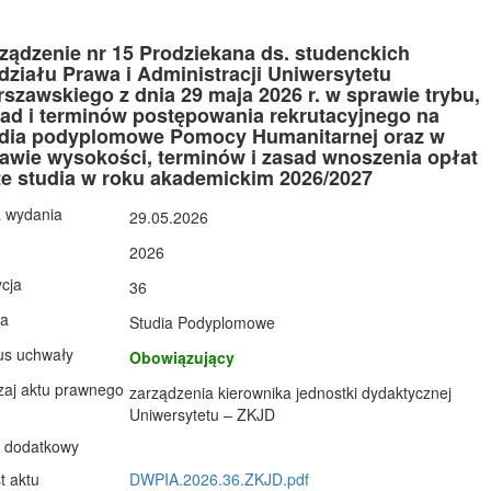
ządzenie nr 15 Prodziekana ds. studenckich
ziału Prawa i Administracji Uniwersytetu
szawskiego z dnia 29 maja 2026 r. w sprawie trybu,
ad i terminów postępowania rekrutacyjnego na
dia podyplomowe Pomocy Humanitarnej oraz w
awie wysokości, terminów i zasad wnoszenia opłat
te studia w roku akademickim 2026/2027
 wydania
29.05.2026
2026
cja
36
ła
Studia Podyplomowe
us uchwały
Obowiązujący
aj aktu prawnego
zarządzenia kierownika jednostki dydaktycznej
Uniwersytetu – ZKJD
 dodatkowy
t aktu
DWPIA.2026.36.ZKJD.pdf