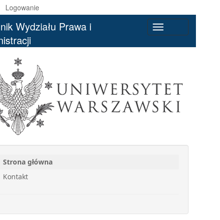
Logowanie
nik Wydziału Prawa i
Toggle
istracji
navigation
Strona główna
Kontakt