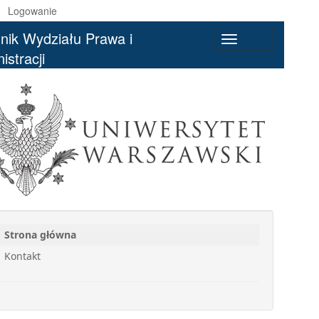
Logowanie
nik Wydziału Prawa i
Toggle
istracji
navigation
Strona główna
Kontakt