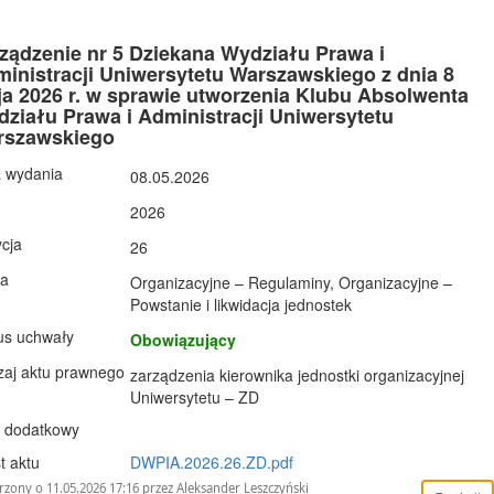
ządzenie nr 5 Dziekana Wydziału Prawa i
inistracji Uniwersytetu Warszawskiego z dnia 8
a 2026 r. w sprawie utworzenia Klubu Absolwenta
ziału Prawa i Administracji Uniwersytetu
rszawskiego
 wydania
08.05.2026
2026
cja
26
ła
Organizacyjne – Regulaminy, Organizacyjne –
Powstanie i likwidacja jednostek
us uchwały
Obowiązujący
aj aktu prawnego
zarządzenia kierownika jednostki organizacyjnej
Uniwersytetu – ZD
 dodatkowy
t aktu
DWPIA.2026.26.ZD.pdf
zony o 11.05.2026 17:16 przez Aleksander Leszczyński