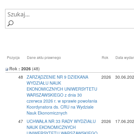
Pozycja
Dane aktu prawnego
Rok
Data wyda
Rok
: 2026
‎(48)
48
ZARZĄDZENIE NR 9 DZIEKANA
2026
30.06.20
WYDZIAŁU NAUK
EKONOMICZNYCH UNIWERSYTETU
WARSZAWSKIEGO z dnia 30
czerwca 2026 r. w sprawie powołania
Koordynatora ds. CRU na Wydziale
Nauk Ekonomicznych
47
UCHWAŁA NR 33 RADY WYDZIAŁU
2026
17.06.20
NAUK EKONOMICZNYCH
UNIWERSYTETU WARSZAWSKIEGO