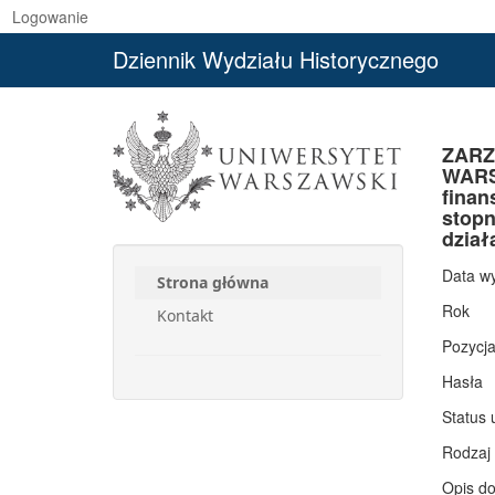
Logowanie
Dziennik Wydziału Historycznego
ZARZ
WARSZ
finan
stopn
dział
Data w
Strona główna
Rok
Kontakt
Pozycj
Hasła
Status 
Rodzaj
Opis d