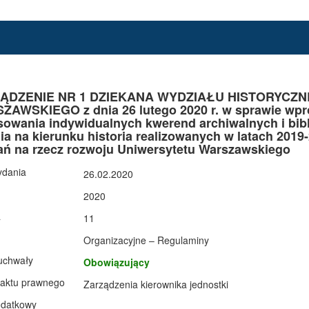
ĄDZENIE NR 1 DZIEKANA WYDZIAŁU HISTORYCZ
AWSKIEGO z dnia 26 lutego 2020 r. w sprawie wp
sowania indywidualnych kwerend archiwalnych i bibl
ia na kierunku historia realizowanych w latach 201
ań na rzecz rozwoju Uniwersytetu Warszawskiego
ydania
26.02.2020
2020
a
11
Organizacyjne – Regulaminy
uchwały
Obowiązujący
 aktu prawnego
Zarządzenia kierownika jednostki
odatkowy