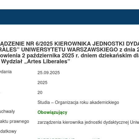
ĄDZENIE NR 6/2025 KIEROWNIKA JEDNOSTKI DY
RALES” UNIWERSYTETU WARSZAWSKIEGO z dnia 25 w
owienia 2 października 2025 r. dniem dziekańskim 
 Wydział „Artes Liberales”
ydania
25.09.2025
2025
a
20
Studia – Organizacja roku akademickiego
uchwały
Obowiązujący
 aktu prawnego
zarządzenia kierownika jednostki dydaktycznej Uni
odatkowy