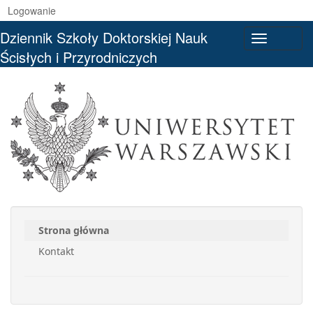
Logowanie
Dziennik Szkoły Doktorskiej Nauk
Toggle
Ścisłych i Przyrodniczych
navigati
Strona główna
Kontakt