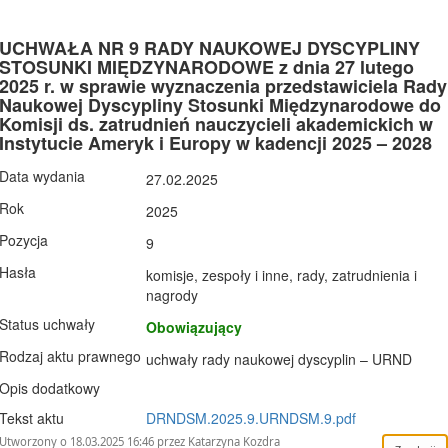
UCHWAŁA NR 9 RADY NAUKOWEJ DYSCYPLINY
STOSUNKI MIĘDZYNARODOWE z dnia 27 lutego
2025 r. w sprawie wyznaczenia przedstawiciela Rady
Naukowej Dyscypliny Stosunki Międzynarodowe do
Komisji ds. zatrudnień nauczycieli akademickich w
Instytucie Ameryk i Europy w kadencji 2025 – 2028
Data wydania
27.02.2025
Rok
2025
Pozycja
9
Hasła
komisje, zespoły i inne, rady, zatrudnienia i
nagrody
Status uchwały
Obowiązujący
Rodzaj aktu prawnego
uchwały rady naukowej dyscyplin – URND
Opis dodatkowy
Tekst aktu
DRNDSM.2025.9.URNDSM.9.pdf
Utworzony o 18.03.2025 16:46 przez Katarzyna Kozdra