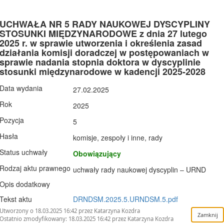
UCHWAŁA NR 5 RADY NAUKOWEJ DYSCYPLINY
STOSUNKI MIĘDZYNARODOWE z dnia 27 lutego
2025 r. w sprawie utworzenia i określenia zasad
działania komisji doradczej w postępowaniach w
sprawie nadania stopnia doktora w dyscyplinie
stosunki międzynarodowe w kadencji 2025-2028
Data wydania
27.02.2025
Rok
2025
Pozycja
5
Hasła
komisje, zespoły i inne, rady
Status uchwały
Obowiązujący
Rodzaj aktu prawnego
uchwały rady naukowej dyscyplin – URND
Opis dodatkowy
Tekst aktu
DRNDSM.2025.5.URNDSM.5.pdf
Utworzony o 18.03.2025 16:42 przez Katarzyna Kozdra
Ostatnio zmodyfikowany: 18.03.2025 16:42 przez Katarzyna Kozdra