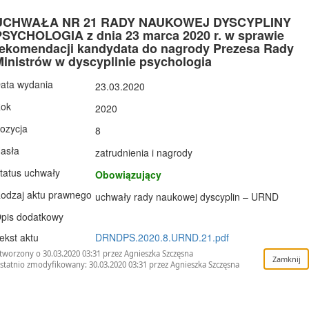
UCHWAŁA NR 21 RADY NAUKOWEJ DYSCYPLINY
PSYCHOLOGIA z dnia 23 marca 2020 r. w sprawie
rekomendacji kandydata do nagrody Prezesa Rady
Ministrów w dyscyplinie psychologia
ata wydania
23.03.2020
ok
2020
ozycja
8
asła
zatrudnienia i nagrody
tatus uchwały
Obowiązujący
odzaj aktu prawnego
uchwały rady naukowej dyscyplin – URND
pis dodatkowy
ekst aktu
DRNDPS.2020.8.URND.21.pdf
tworzony o 30.03.2020 03:31 przez Agnieszka Szczęsna
statnio zmodyfikowany: 30.03.2020 03:31 przez Agnieszka Szczęsna