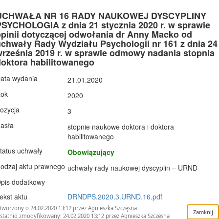
UCHWAŁA NR 16 RADY NAUKOWEJ DYSCYPLINY
PSYCHOLOGIA z dnia 21 stycznia 2020 r. w sprawie
opinii dotyczącej odwołania dr Anny Macko od
uchwały Rady Wydziału Psychologii nr 161 z dnia 24
września 2019 r. w sprawie odmowy nadania stopnia
doktora habilitowanego
ata wydania
21.01.2020
ok
2020
ozycja
3
asła
stopnie naukowe doktora i doktora
habilitowanego
tatus uchwały
Obowiązujący
odzaj aktu prawnego
uchwały rady naukowej dyscyplin – URND
pis dodatkowy
ekst aktu
DRNDPS.2020.3.URND.16.pdf
tworzony o 24.02.2020 13:12 przez Agnieszka Szczęsna
statnio zmodyfikowany: 24.02.2020 13:12 przez Agnieszka Szczęsna