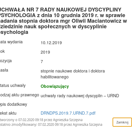
UCHWAŁA NR 7 RADY NAUKOWEJ DYSCYPLINY
PSYCHOLOGIA z dnia 10 grudnia 2019 r. w sprawie
adania stopnia doktora mgr Oliwii Maciantowicz w
dziedzinie nauk społecznych w dyscyplinie
psychologia
ata wydania
10.12.2019
ok
2019
ozycja
7
asła
stopnie naukowe doktora i doktora
habilitowanego
tatus uchwały
Obowiązujący
odzaj aktu prawnego
uchwały rady naukowej dyscyplin – URND
pis dodatkowy
ekst aktu
DRNDPS.2019.7.URND.7.pdf
tworzony o 07.02.2020 09:18 przez Agnieszka Szczęsna
statnio zmodyfikowany: 07.02.2020 09:18 przez Agnieszka Szczęsna