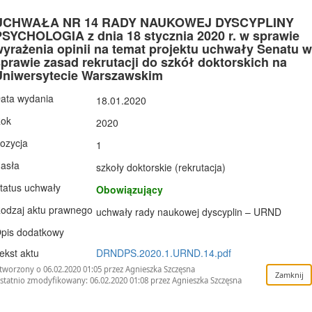
UCHWAŁA NR 14 RADY NAUKOWEJ DYSCYPLINY
PSYCHOLOGIA z dnia 18 stycznia 2020 r. w sprawie
yrażenia opinii na temat projektu uchwały Senatu w
prawie zasad rekrutacji do szkół doktorskich na
Uniwersytecie Warszawskim
ata wydania
18.01.2020
ok
2020
ozycja
1
asła
szkoły doktorskie (rekrutacja)
tatus uchwały
Obowiązujący
odzaj aktu prawnego
uchwały rady naukowej dyscyplin – URND
pis dodatkowy
ekst aktu
DRNDPS.2020.1.URND.14.pdf
tworzony o 06.02.2020 01:05 przez Agnieszka Szczęsna
statnio zmodyfikowany: 06.02.2020 01:08 przez Agnieszka Szczęsna