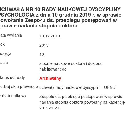
UCHWAŁA NR 10 RADY NAUKOWEJ DYSCYPLINY
PSYCHOLOGIA z dnia 10 grudnia 2019 r. w sprawie
powołania Zespołu ds. przebiegu postępowań w
sprawie nadania stopnia doktora
ata wydania
10.12.2019
ok
2019
ozycja
10
asła
stopnie naukowe doktora i doktora
habilitowanego
tatus uchwały
Archiwalny
odzaj aktu prawnego
uchwały rady naukowej dyscyplin – URND
pis dodatkowy
​Zespołu ds. przebiegu postępowań w sprawie
nadania stopnia doktora powołany na kadencję
2019-2020​.