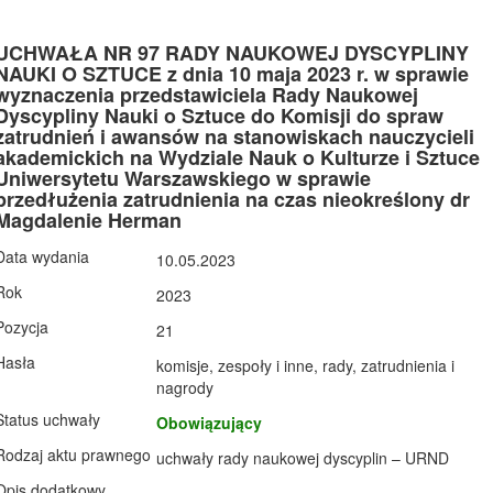
UCHWAŁA NR 97 RADY NAUKOWEJ DYSCYPLINY
NAUKI O SZTUCE z dnia 10 maja 2023 r. w sprawie
wyznaczenia przedstawiciela Rady Naukowej
Dyscypliny Nauki o Sztuce do Komisji do spraw
zatrudnień i awansów na stanowiskach nauczycieli
akademickich na Wydziale Nauk o Kulturze i Sztuce
Uniwersytetu Warszawskiego w sprawie
przedłużenia zatrudnienia na czas nieokreślony dr
Magdalenie Herman
Data wydania
10.05.2023
Rok
2023
Pozycja
21
Hasła
komisje, zespoły i inne, rady, zatrudnienia i
nagrody
Status uchwały
Obowiązujący
Rodzaj aktu prawnego
uchwały rady naukowej dyscyplin – URND
Opis dodatkowy