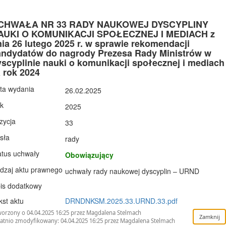
CHWAŁA NR 33 RADY NAUKOWEJ DYSCYPLINY
AUKI O KOMUNIKACJI SPOŁECZNEJ I MEDIACH z
ia 26 lutego 2025 r. w sprawie rekomendacji
andydatów do nagrody Prezesa Rady Ministrów w
scyplinie nauki o komunikacji społecznej i mediach
 rok 2024
ta wydania
26.02.2025
k
2025
zycja
33
sła
rady
atus uchwały
Obowiązujący
dzaj aktu prawnego
uchwały rady naukowej dyscyplin – URND
is dodatkowy
kst aktu
DRNDNKSM.2025.33.URND.33.pdf
orzony o 04.04.2025 16:25 przez Magdalena Stelmach
atnio zmodyfikowany: 04.04.2025 16:25 przez Magdalena Stelmach