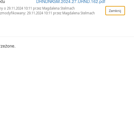
ktu
DRNDNKSM.2024.27.URND.162.pdf
y o 29.11.2024 10:11 przez Magdalena Stelmach
 zmodyfikowany: 29.11.2024 10:11 przez Magdalena Stelmach
rzeżone.