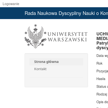
Logowanie
Rada Naukowa Dyscypliny Nauki o Komu
UCHW
MEDIA
Patry
dyscy
Data w
Strona główna
Rok
Kontakt
Pozycj
Hasła
Status 
Rodzaj
Opis d