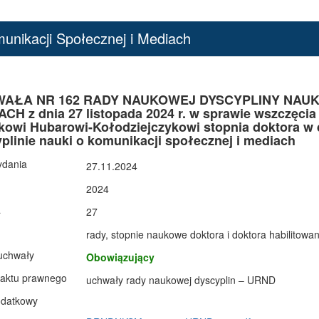
nikacji Społecznej i Mediach
AŁA NR 162 RADY NAUKOWEJ DYSCYPLINY NAUKI
CH z dnia 27 listopada 2024 r. w sprawie wszczęci
kowi Hubarowi-Kołodziejczykowi stopnia doktora w 
plinie nauki o komunikacji społecznej i mediach
ydania
27.11.2024
2024
a
27
rady, stopnie naukowe doktora i doktora habilitowa
uchwały
Obowiązujący
 aktu prawnego
uchwały rady naukowej dyscyplin – URND
odatkowy