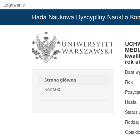
Logowanie
Rada Naukowa Dyscypliny Nauki o Komu
UCHW
MEDIA
kwali
rok a
Data w
Strona główna
Rok
Kontakt
Pozycj
Hasła
Status 
Rodzaj
Opis d