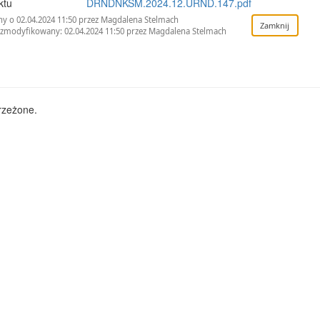
ktu
DRNDNKSM.2024.12.URND.147.pdf
y o 02.04.2024 11:50 przez Magdalena Stelmach
 zmodyfikowany: 02.04.2024 11:50 przez Magdalena Stelmach
rzeżone.