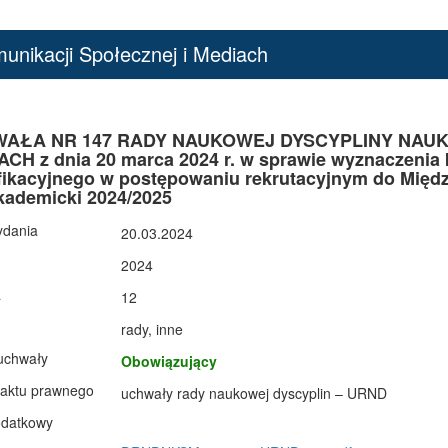
nikacji Społecznej i Mediach
AŁA NR 147 RADY NAUKOWEJ DYSCYPLINY NAUKI
CH z dnia 20 marca 2024 r. w sprawie wyznaczeni
fikacyjnego w postępowaniu rekrutacyjnym do Międz
kademicki 2024/2025
ydania
20.03.2024
2024
a
12
rady, inne
uchwały
Obowiązujący
 aktu prawnego
uchwały rady naukowej dyscyplin – URND
odatkowy