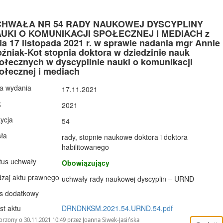
HWAŁA NR 54 RADY NAUKOWEJ DYSCYPLINY
UKI O KOMUNIKACJI SPOŁECZNEJ I MEDIACH z
ia 17 listopada 2021 r. w sprawie nadania mgr Annie
źniak-Kot stopnia doktora w dziedzinie nauk
ołecznych w dyscyplinie nauki o komunikacji
ołecznej i mediach
a wydania
17.11.2021
k
2021
ycja
54
ła
rady, stopnie naukowe doktora i doktora
habilitowanego
tus uchwały
Obowiązujący
zaj aktu prawnego
uchwały rady naukowej dyscyplin – URND
s dodatkowy
st aktu
DRNDNKSM.2021.54.URND.54.pdf
rzony o 30.11.2021 10:49 przez Joanna Siwek-Jasińska