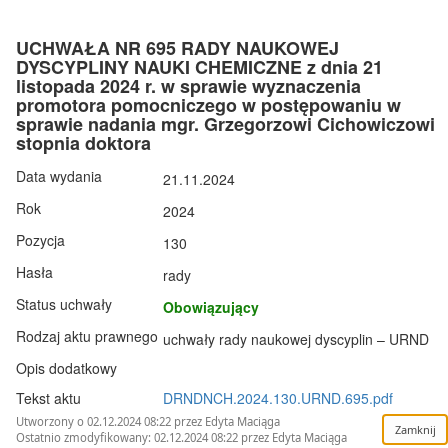
UCHWAŁA NR 695 RADY NAUKOWEJ
DYSCYPLINY NAUKI CHEMICZNE z dnia 21
listopada 2024 r. w sprawie wyznaczenia
promotora pomocniczego w postępowaniu w
sprawie nadania mgr. Grzegorzowi Cichowiczowi
stopnia doktora
Data wydania
21.11.2024
Rok
2024
Pozycja
130
Hasła
rady
Status uchwały
Obowiązujący
Rodzaj aktu prawnego
uchwały rady naukowej dyscyplin – URND
Opis dodatkowy
Tekst aktu
DRNDNCH.2024.130.URND.695.pdf
Utworzony o 02.12.2024 08:22 przez Edyta Maciąga
Ostatnio zmodyfikowany: 02.12.2024 08:22 przez Edyta Maciąga