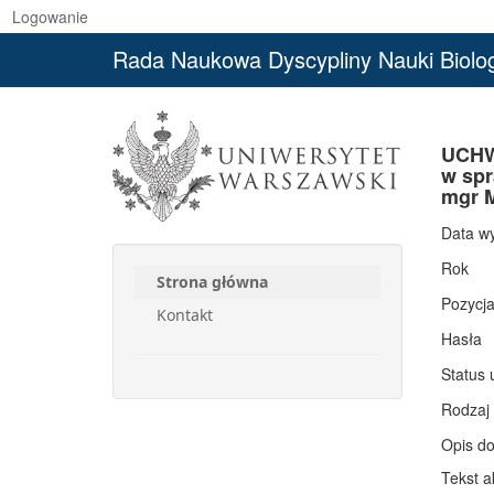
Logowanie
Rada Naukowa Dyscypliny Nauki Biolo
UCHW
w spr
mgr M
Data w
Rok
Strona główna
Pozycj
Kontakt
Hasła
Status 
Rodzaj
Opis d
Tekst a