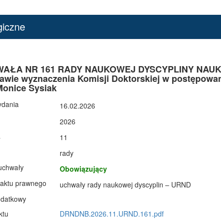
giczne
AŁA NR 161 RADY NAUKOWEJ DYSCYPLINY NAUKI BI
awie wyznaczenia Komisji Doktorskiej w postępowan
onice Sysiak
ydania
16.02.2026
2026
a
11
rady
uchwały
Obowiązujący
 aktu prawnego
uchwały rady naukowej dyscyplin – URND
odatkowy
ktu
DRNDNB.2026.11.URND.161.pdf