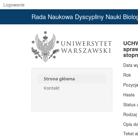
Logowanie
Rada Naukowa Dyscypliny Nauki Biolo
UCHW
spraw
stopn
Data w
Rok
Strona główna
Pozycj
Kontakt
Hasła
Status 
Rodzaj
Opis d
Tekst a