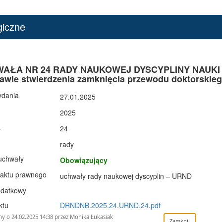
giczne
AŁA NR 24 RADY NAUKOWEJ DYSCYPLINY NAUKI BIOL
awie stwierdzenia zamknięcia przewodu doktorskie
ydania
27.01.2025
2025
a
24
rady
uchwały
Obowiązujący
 aktu prawnego
uchwały rady naukowej dyscyplin – URND
odatkowy
ktu
DRNDNB.2025.24.URND.24.pdf
y o 24.02.2025 14:38 przez Monika Łukasiak