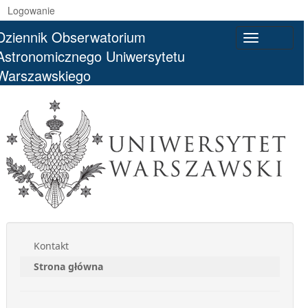
Logowanie
Dziennik Obserwatorium
Toggle
Astronomicznego Uniwersytetu
navigatio
Warszawskiego
Kontakt
Strona główna