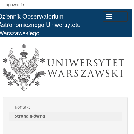
Logowanie
Dziennik Obserwatorium
Toggle
Astronomicznego Uniwersytetu
navigatio
Warszawskiego
Kontakt
Strona główna