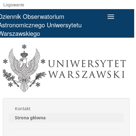
Logowanie
Dziennik Obserwatorium
Toggle
Astronomicznego Uniwersytetu
navigatio
Warszawskiego
Kontakt
Strona główna