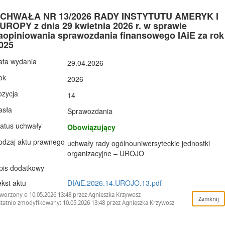
CHWAŁA NR 13/2026 RADY INSTYTUTU AMERYK I
UROPY z dnia 29 kwietnia 2026 r. w sprawie
aopiniowania sprawozdania finansowego IAiE za rok
025
ata wydania
29.04.2026
ok
2026
ozycja
14
asła
Sprawozdania
tatus uchwały
Obowiązujący
odzaj aktu prawnego
uchwały rady ogólnouniwersyteckie jednostki
organizacyjne – UROJO
pis dodatkowy
kst aktu
DIAiE.2026.14.UROJO.13.pdf
worzony o 10.05.2026 13:48 przez Agnieszka Krzywosz
tatnio zmodyfikowany: 10.05.2026 13:48 przez Agnieszka Krzywosz