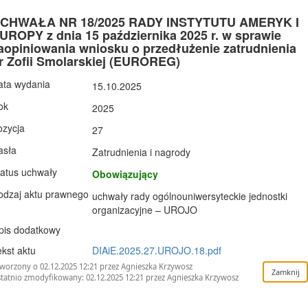
CHWAŁA NR 18/2025 RADY INSTYTUTU AMERYK I
UROPY z dnia 15 października 2025 r. w sprawie
aopiniowania wniosku o przedłużenie zatrudnienia
r Zofii Smolarskiej (EUROREG)
ata wydania
15.10.2025
ok
2025
ozycja
27
asła
Zatrudnienia i nagrody
tatus uchwały
Obowiązujący
odzaj aktu prawnego
uchwały rady ogólnouniwersyteckie jednostki
organizacyjne – UROJO
pis dodatkowy
kst aktu
DIAiE.2025.27.UROJO.18.pdf
worzony o 02.12.2025 12:21 przez Agnieszka Krzywosz
tatnio zmodyfikowany: 02.12.2025 12:21 przez Agnieszka Krzywosz